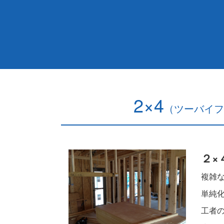
2×4
（ツーバイフ
２×
複雑
単純
工者