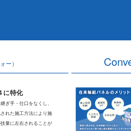
Conve
ォー）
４に特化
な継ぎ手・仕口をなくし、
化された施工方法により施
の技量に左右されることが