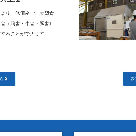
により、
低価格で、大型倉
畜舎（鶏舎・牛舎・豚舎）
作することができます。
ちら
設