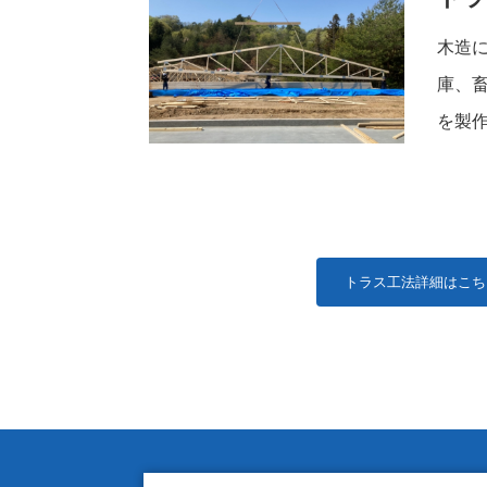
木造
庫、
を製
トラス工法詳細はこ