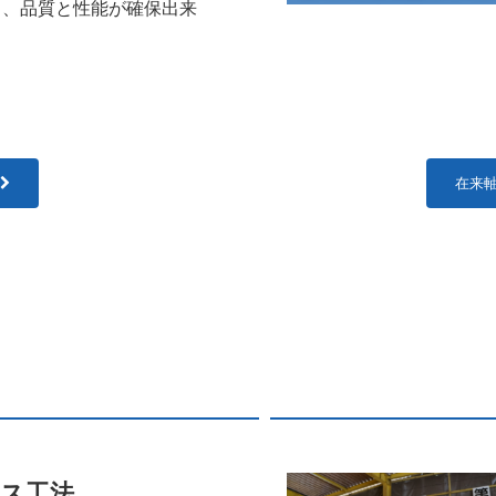
く、品質と性能が確保出来
。
在来
ス工法