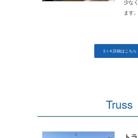
少な
ます
２×４詳細はこちら
Truss
トラ